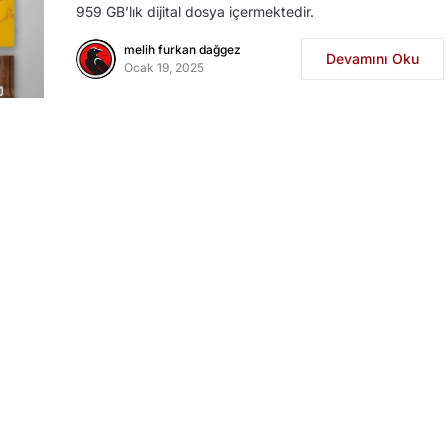
959 GB’lık dijital dosya içermektedir.
melih furkan dağgez
Devamını Oku
Ocak 19, 2025