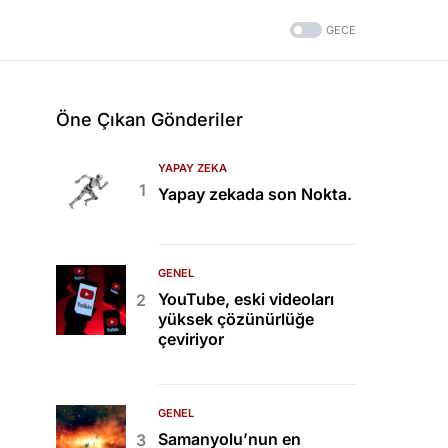
GECE
Öne Çıkan Gönderiler
YAPAY ZEKA
Yapay zekada son Nokta.
GENEL
YouTube, eski videoları
yüksek çözünürlüğe
çeviriyor
GENEL
Samanyolu’nun en