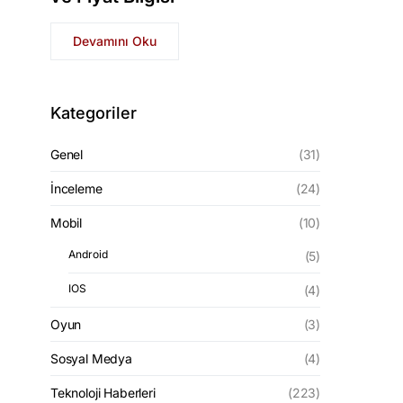
Devamını Oku
Kategoriler
Genel
(31)
İnceleme
(24)
Mobil
(10)
Android
(5)
IOS
(4)
Oyun
(3)
Sosyal Medya
(4)
Teknoloji Haberleri
(223)