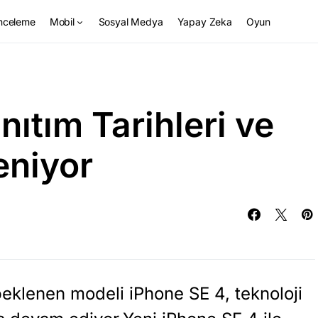
nceleme
Mobil
Sosyal Medya
Yapay Zeka
Oyun
nıtım Tarihleri ve
eniyor
beklenen modeli iPhone SE 4, teknoloji