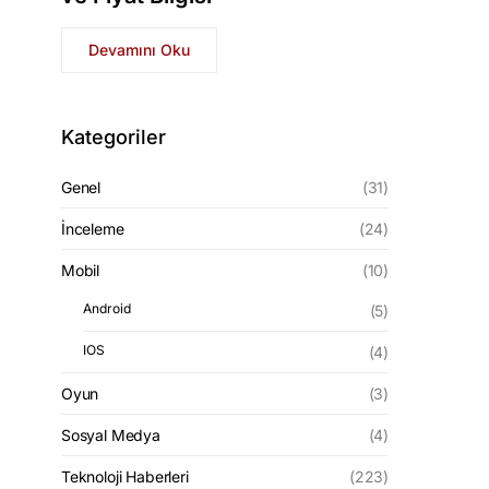
Devamını Oku
Kategoriler
Genel
(31)
İnceleme
(24)
Mobil
(10)
Android
(5)
IOS
(4)
Oyun
(3)
Sosyal Medya
(4)
Teknoloji Haberleri
(223)