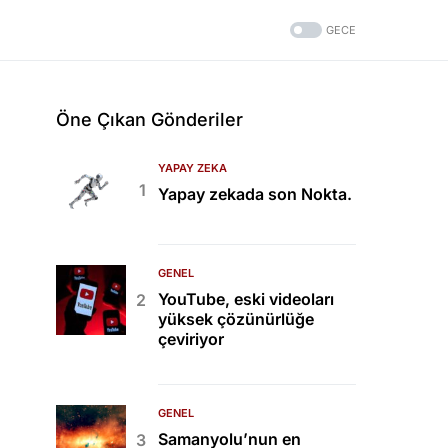
GECE
Öne Çıkan Gönderiler
YAPAY ZEKA
Yapay zekada son Nokta.
GENEL
YouTube, eski videoları
yüksek çözünürlüğe
çeviriyor
GENEL
Samanyolu’nun en